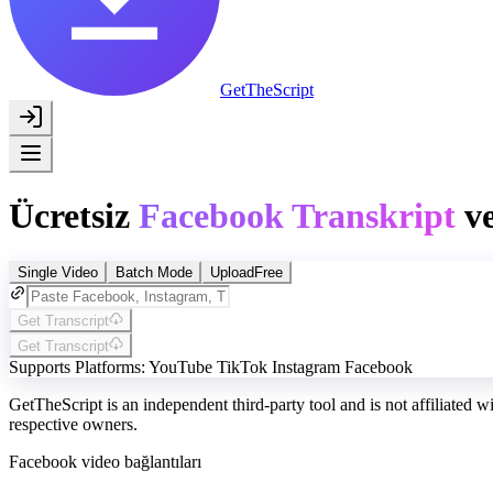
GetTheScript
Ücretsiz
Facebook Transkript
ve
Single Video
Batch Mode
Upload
Free
Get Transcript
Get Transcript
Supports Platforms:
YouTube
TikTok
Instagram
Facebook
GetTheScript is an independent third-party tool and is not affiliated 
respective owners.
Facebook video bağlantıları