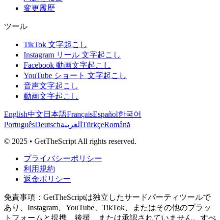
変更履歴
ツール
TikTok 文字起こし
Instagram リール 文字起こし
Facebook 動画文字起こし
YouTube ショート 文字起こし
音声文字起こし
動画文字起こし
English
中文
日本語
Français
Español
한국어
Português
Deutsch
العربية
Türkçe
Română
© 2025 • GetTheScript All rights reserved.
プライバシーポリシー
利用規約
返金ポリシー
免責事項：GetTheScriptは独立したサードパーティツールで
あり、Instagram、YouTube、TikTok、またはその他のプラッ
トフォームと提携、後援、または承認されていません。すべ