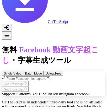
GetTheScript
無料
Facebook 動画文字起こ
し
・字幕生成ツール
Single Video
Batch Mode
Upload
Free
Get Transcript
Get Transcript
Supports Platforms:
YouTube
TikTok
Instagram
Facebook
GetTheScript is an independent third-party tool and is not affiliated
with, sponsored, or endorsed by Instagram Reels, YouTube Shorts,