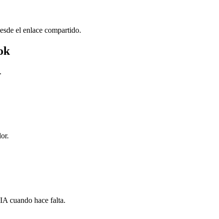
esde el enlace compartido.
ok
.
or.
 IA cuando hace falta.