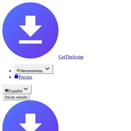
GetTheScript
Herramientas
Precios
Español
Iniciar sesión